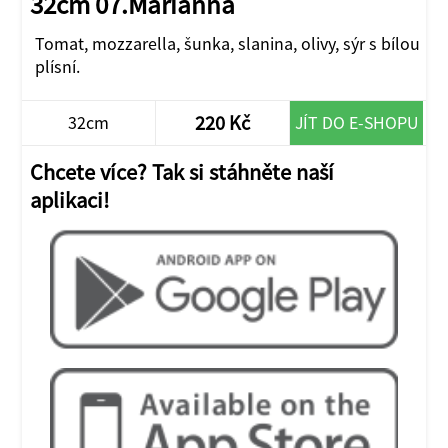
32cm 07.Marianna
Tomat, mozzarella, šunka, slanina, olivy, sýr s bílou
plísní.
220 Kč
32cm
JÍT DO E-SHOPU
Chcete více? Tak si stáhněte naší
aplikaci!