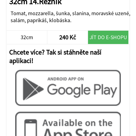
32cm 14.Řezník
Tomat, mozzarella, šunka, slanina, moravské uzené,
salám, paprikáš, klobáska.
240 Kč
32cm
JÍT DO E-SHOPU
Chcete více? Tak si stáhněte naší
aplikaci!