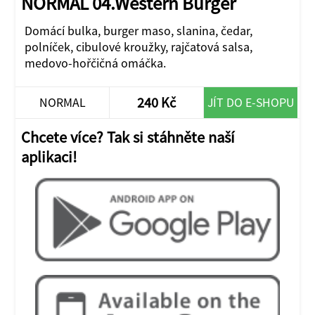
NORMAL 04.Western Burger
Domácí bulka, burger maso, slanina, čedar,
polníček, cibulové kroužky, rajčatová salsa,
medovo-hořčičná omáčka.
240 Kč
NORMAL
JÍT DO E-SHOPU
Chcete více? Tak si stáhněte naší
aplikaci!