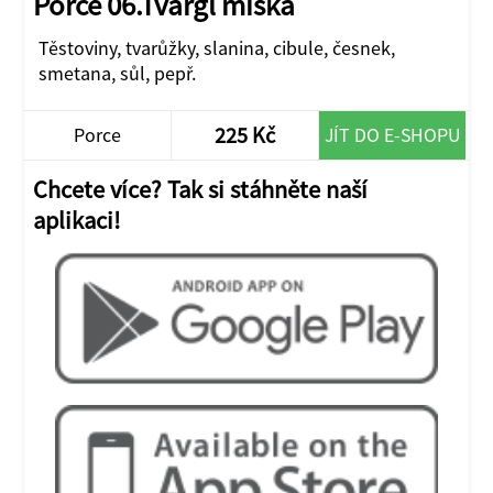
Porce 06.Tvargl miska
Těstoviny, tvarůžky, slanina, cibule, česnek,
smetana, sůl, pepř.
225 Kč
Porce
JÍT DO E-SHOPU
Chcete více? Tak si stáhněte naší
aplikaci!