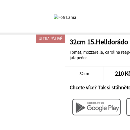
ULTRA PÁLIVÉ
32cm 15.Helldorádo
Tomat, mozzarella, carolina reape
jalapeňos.
210 K
32cm
Chcete více? Tak si stáhněte