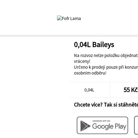
0,04L Baileys
Na rozvoz nelze položku objedna
vráceny!
Určeno k prodeji pouze při konzu
osobním odběru!
55 Kč
0,04L
Chcete více? Tak si stáhněte