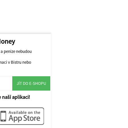
 Honey
t a peníze nebudou
maci v Bistru nebo
JÍT DO E-SHOPU
 naší aplikaci!