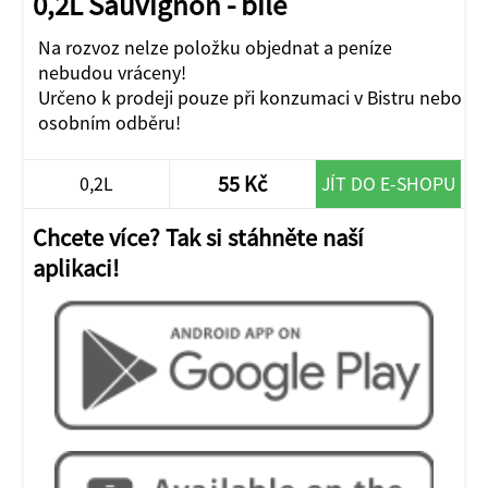
0,2L Sauvignon - bílé
Na rozvoz nelze položku objednat a peníze
nebudou vráceny!
Určeno k prodeji pouze při konzumaci v Bistru nebo
osobním odběru!
55 Kč
0,2L
JÍT DO E-SHOPU
Chcete více? Tak si stáhněte naší
aplikaci!